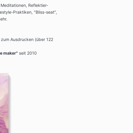
editationen, Reflektier-
style-Praktiken, "Bliss-seat",
ehr.
zum Ausdrucken (über 122
le maker"
seit 2010