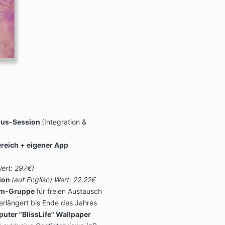
onus-Session
(Integration &
reich + eigener App
ert: 297€)
tion
(auf English) Wert: 22.22€
ram-Gruppe
für freien Austausch
rlängert bis Ende des Jahres
uter "BlissLife" Wallpaper