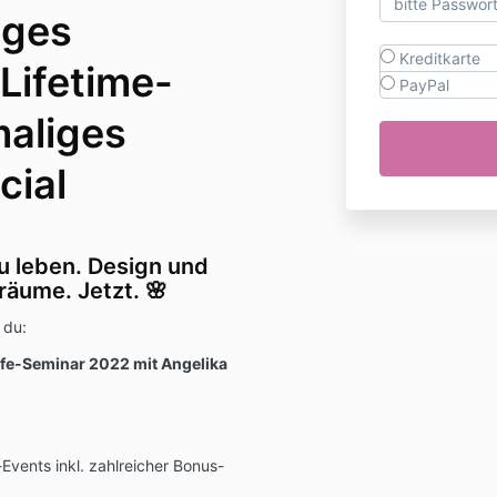
ages
Kreditkarte
Lifetime-
PayPal
maliges
cial
 zu leben. Design und
räume. Jetzt. 🌸
 du:
Life-Seminar 2022 mit
Angelika
Events inkl. zahlreicher Bonus-