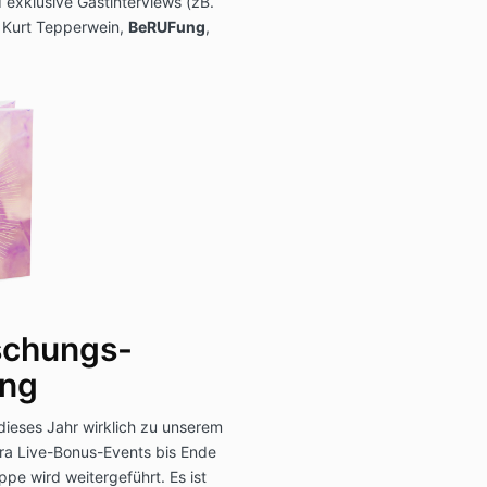
exklusive Gastinterviews (zB.
 Kurt Tepperwein,
BeRUFung
,
schungs-
ing
dieses Jahr wirklich zu unserem
tra Live-Bonus-Events bis Ende
pe wird weitergeführt. Es ist