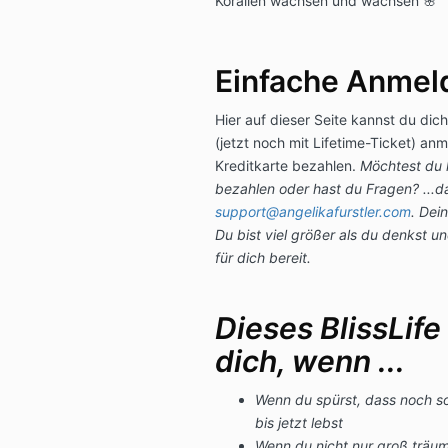
Korallen wachsen und wachsen 🌸
Einfache Anmel
Hier auf dieser Seite kannst du dich
(jetzt noch mit Lifetime-Ticket) an
Kreditkarte bezahlen.
Möchtest du 
bezahlen oder hast du Fragen? ...da
support@angelikafurstler.com
. Dein
Du bist viel größer als du denkst 
für dich bereit.
Dieses BlissLife
dich, wenn ...
Wenn du spürst, dass noch so v
bis jetzt lebst
Wenn du nicht nur groß träu