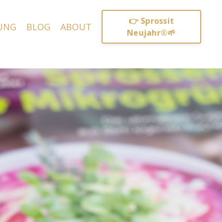
👉 Sprossit
UNG
BLOG
ABOUT
Neujahr®🌱