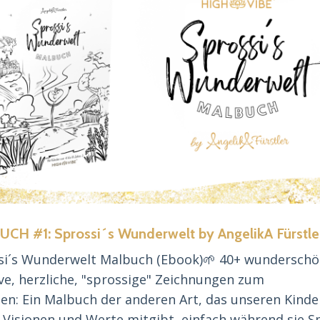
CH #1: Sprossi´s Wunderwelt by AngelikA Fürstle
si´s Wunderwelt Malbuch (Ebook)🌱 40+ wunderschö
ve, herzliche, "sprossige" Zeichnungen zum
en: Ein Malbuch der anderen Art, das unseren Kinde
 Visionen und Werte mitgibt, einfach während sie S