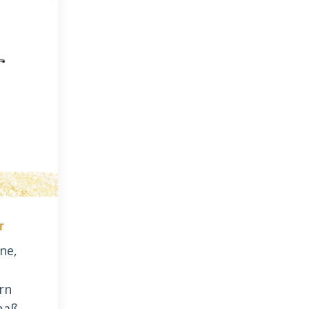
r
ne,
rn
paß