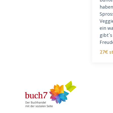
haben
Spros
Veggi
ein w
gibt´s
Freud
27€ s