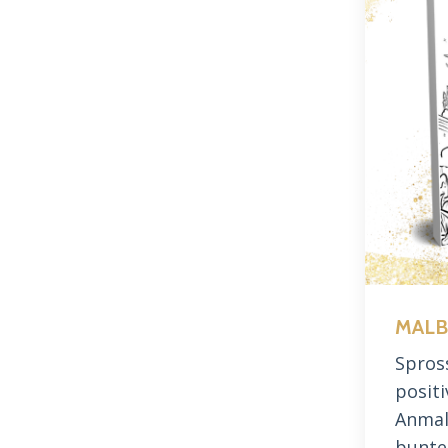
MALBU
Spros
positi
Anmal
bunte