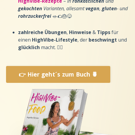
HighVibe-Rezepte
–
in
rohköstlichen
und
gekochten
Varianten, allesamt
vegan
,
gluten
- und
rohrzuckerfrei
🥗🌮🎂😋
zahlreiche Übungen
,
Hinweise
&
Tipps
für
einen
HighVibe-Lifestyle
, der
beschwingt
und
glücklich
macht. 🤸‍♀️
👉 Hier geht´s zum Buch 🍍