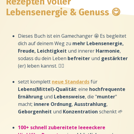
Rezepten voller
Lebensenergie & Genuss 😋
Dieses Buch ist ein Gamechanger 🤩 Es begleitet
dich auf deinem Weg zu
mehr Lebensenergie,
Freude, Leichtigkeit
und innerer
Harmonie
,
sodass du dein Leben
befreiter
und
gestärkter
(er) leben kannst. 🧘‍♀️
setzt komplett
neue Standards
für
Lebens(Mittel)-Qualität
: eine
hochfrequente
Ernährung
und
Lebensweise
, die "
munter
"
macht;
innere Ordnung
,
Ausstrahlung
,
Geborgenheit
und
Konzentration
schenkt 🌱
100+ schnell zubereitete
leeeeckere