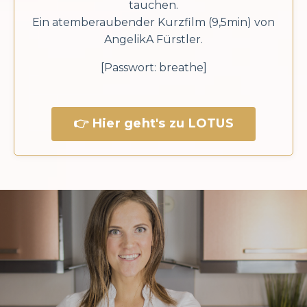
tauchen.
Ein atemberaubender Kurzfilm (9,5min) von
AngelikA Fürstler.
[Passwort: breathe]
👉 Hier geht's zu LOTUS